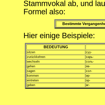
Stammvokal ab, und lau
Formel also:
Bestimmte Vergangenhe
Hier einige Beispiele:
BEDEUTUNG
sitzen
суу-
zurückkehren
харь-
wechseln
соль-
gehen
яв-
sagen
хэл-
kommen
ир-
eintreten
ор-
geben
ɵг-