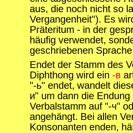
aus, die noch nicht so l
Vergangenheit"). Es wir
Präteritum - in der ges
häufig verwendet, sonder
geschriebenen Sprache 
Endet der Stamm des Ve
Diphthong wird ein
-в
an
"-ь" endet, wandelt dies
и" um dann die Endung
Verbalstamm auf "-ч" od
angehängt. Bei allen Ve
Konsonanten enden, hä